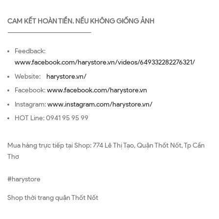
CAM KẾT HOÀN TIỀN. NẾU KHÔNG GIỐNG ẢNH
—————————————————
Feedback:
www.facebook.com/harystore.vn/videos/649332282276321/
Website:
harystore.vn/
Facebook:
www.facebook.com/harystore.vn
Instagram:
www.instagram.com/harystore.vn/
HOT Line: 0941 95 95 99
Mua hàng trực tiếp tại Shop: 774 Lê Thị Tạo, Quận Thốt Nốt, Tp Cần
Thơ
#harystore
Shop thời trang quận Thốt Nốt