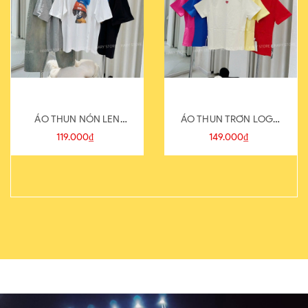
ÁO THUN NÓN LEN
ÁO THUN TRƠN LOGO
821-1
SAU
119.000₫
149.000₫