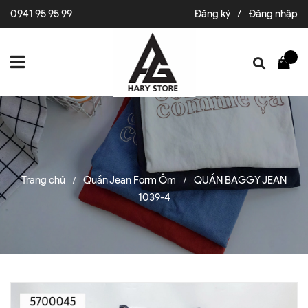
0941 95 95 99
Đăng ký
/
Đăng nhập
Trang chủ
Quần Jean Form Ôm
QUẦN BAGGY JEAN
/
/
1039-4