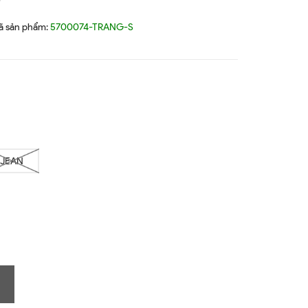
9
ã sản phẩm:
5700074-TRANG-S
JEAN