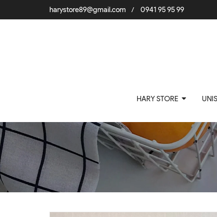
harystore89@gmail.com
0941 95 95 99
/
HARY STORE
UNI