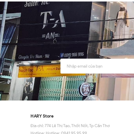
HARY Store
Địa chỉ:
774 Lê Thị Tạo, Thốt Nốt, Tp Cần Thơ
Hotline:
Hotline: 0941 95 95 99