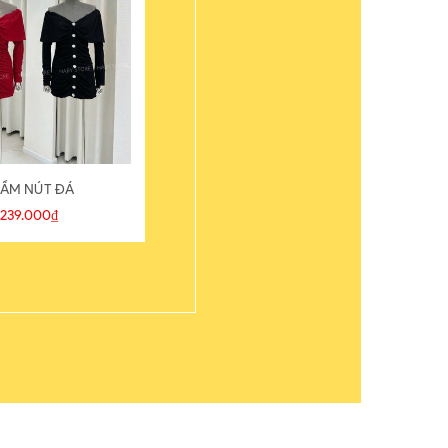
ẦM NÚT ĐÁ
ÁO THUN
239.000₫
109.000₫