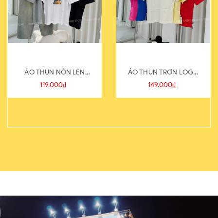
ÁO THUN NÓN LEN
ÁO THUN TRƠN LOGO
821-1
SAU
119.000₫
149.000₫