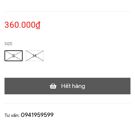
360.000₫
SIZE
S
M
Hết hàng
0941959599
Tư vấn: