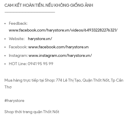
CAM KẾT HOÀN TIỀN. NẾU KHÔNG GIỐNG ẢNH
—————————————————
Feedback:
www.facebook.com/harystore.vn/videos/649332282276321/
Website:
harystore.vn/
Facebook:
www.facebook.com/harystore.vn
Instagram:
www.instagram.com/harystore.vn/
HOT Line: 0941 95 95 99
Mua hàng trực tiếp tại Shop: 774 Lê Thị Tạo, Quận Thốt Nốt, Tp Cần
Thơ
#harystore
Shop thời trang quận Thốt Nốt