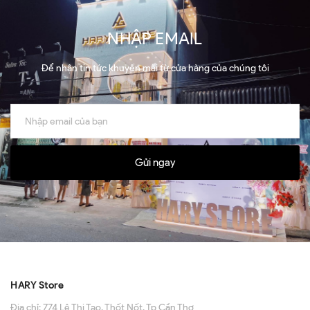
NHẬP EMAIL
Để nhận tin tức khuyến mãi từ cửa hàng của chúng tôi
Gửi ngay
HARY Store
Địa chỉ:
774 Lê Thị Tạo, Thốt Nốt, Tp Cần Thơ