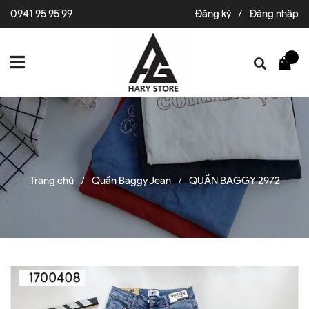
0941 95 95 99
Đăng ký
/
Đăng nhập
Trang chủ
Quần Baggy Jean
QUẦN BAGGY 2972
/
/