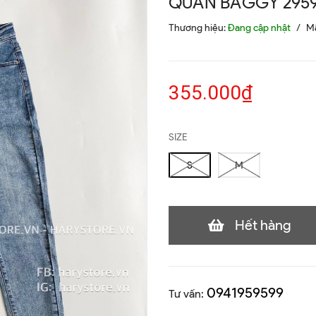
QUẦN BAGGY 295
Thương hiệu:
Đang cập nhật
/
M
355.000₫
SIZE
S
M
Hết hàng
0941959599
Tư vấn: