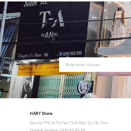
HARY Store
Địa chỉ:
774 Lê Thị Tạo, Thốt Nốt, Tp Cần Thơ
Hotline:
Hotline: 0941 95 95 99