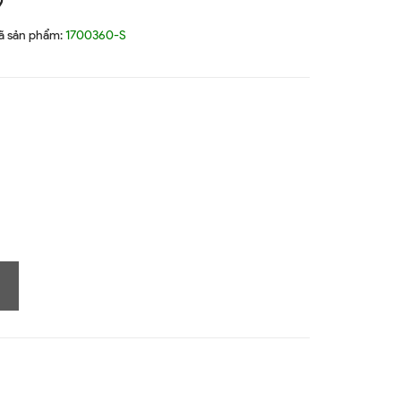
9
ã sản phẩm:
1700360-S