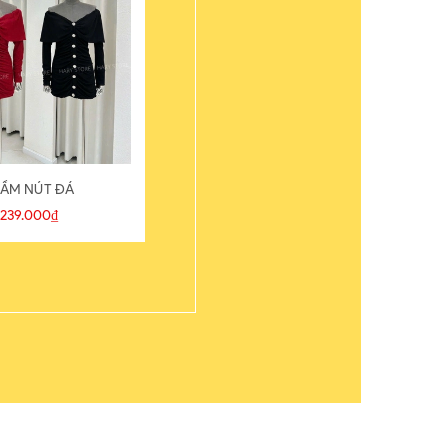
ẦM NÚT ĐÁ
ÁO THUN
239.000₫
109.000₫