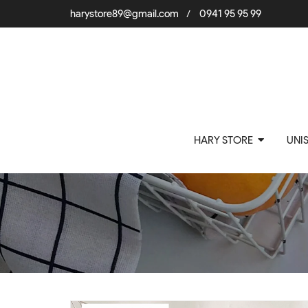
harystore89@gmail.com
0941 95 95 99
/
HARY STORE
UNI