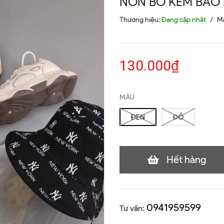
NÓN BO KÈM BẢO
Thương hiệu:
Đang cập nhật
/
M
130.000₫
MÀU
ĐEN
ĐỎ
Hết hàng
0941959599
Tư vấn: