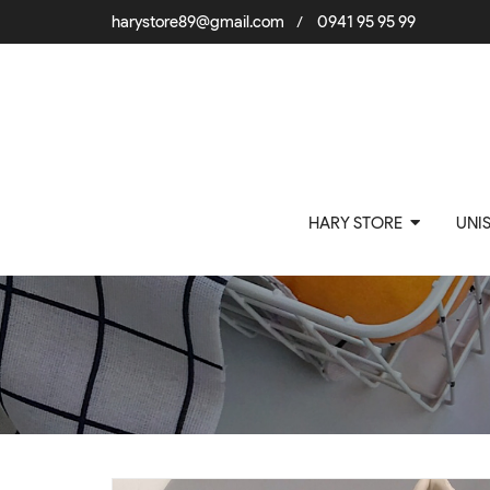
harystore89@gmail.com
0941 95 95 99
/
HARY STORE
UNI