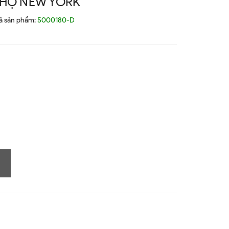
 HỘ NEW YORK
ã sản phẩm:
5000180-D