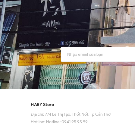
HARY Store
Địa chỉ:
774 Lê Thị Tạo, Thốt Nốt, Tp Cần Thơ
Hotline:
Hotline: 0941 95 95 99