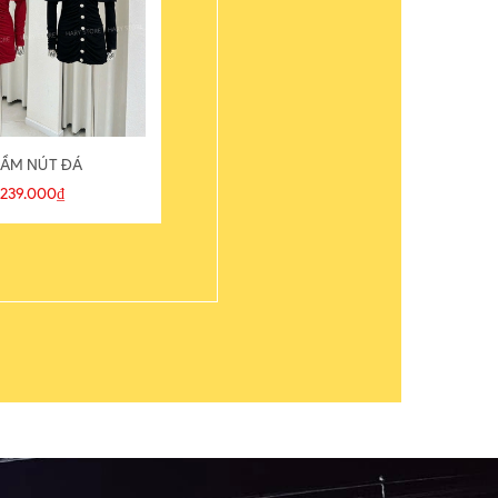
ẦM NÚT ĐÁ
ÁO THUN
239.000₫
109.000₫