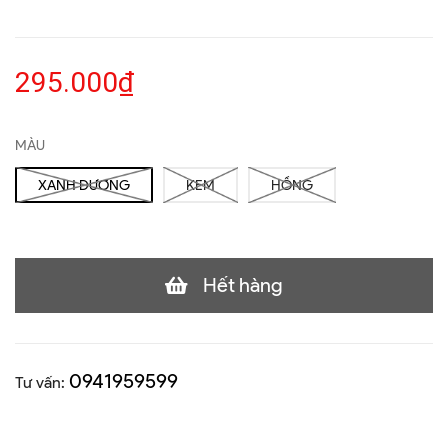
295.000₫
MÀU
XANH DƯƠNG
KEM
HỒNG
Hết hàng
0941959599
Tư vấn: