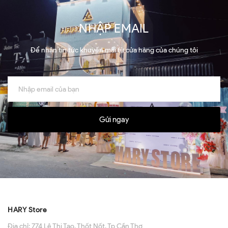
NHẬP EMAIL
Để nhận tin tức khuyến mãi từ cửa hàng của chúng tôi
Gửi ngay
HARY Store
Địa chỉ:
774 Lê Thị Tạo, Thốt Nốt, Tp Cần Thơ