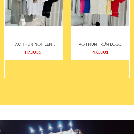
ÁO THUN NÓN LEN
ÁO THUN TRƠN LOGO
821-1
SAU
119.000₫
149.000₫