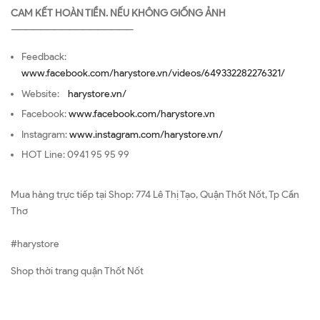
CAM KẾT HOÀN TIỀN. NẾU KHÔNG GIỐNG ẢNH
—————————————————
Feedback:
www.facebook.com/harystore.vn/videos/649332282276321/
Website:
harystore.vn/
Facebook:
www.facebook.com/harystore.vn
Instagram:
www.instagram.com/harystore.vn/
HOT Line: 0941 95 95 99
Mua hàng trực tiếp tại Shop: 774 Lê Thị Tạo, Quận Thốt Nốt, Tp Cần
Thơ
#harystore
Shop thời trang quận Thốt Nốt