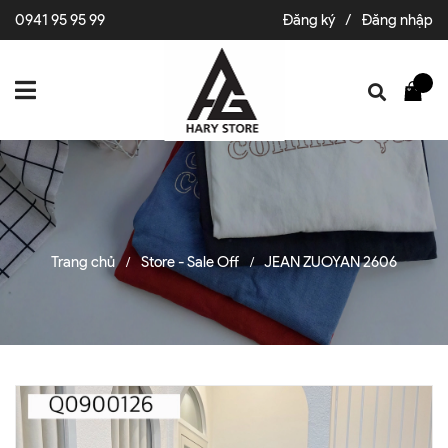
0941 95 95 99
Đăng ký
/
Đăng nhập
Trang chủ
Store - Sale Off
JEAN ZUOYAN 2606
/
/