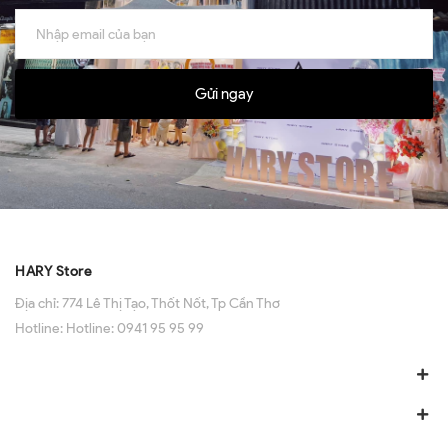
Gửi ngay
HARY Store
Địa chỉ:
774 Lê Thị Tạo, Thốt Nốt, Tp Cần Thơ
Hotline:
Hotline: 0941 95 95 99