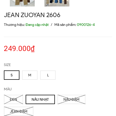
JEAN ZUOYAN 2606
Thương hiệu:
Đang cập nhật
/
Mã sản phẩm:
0900126-4
249.000₫
SIZE
S
M
L
MÀU
ĐEN
NÂU NHẠT
NÂU ĐẬM
JEAN ĐẬM