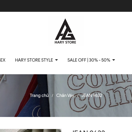
SEX
HARY STORE STYLE
SALE OFF | 30% - 50%
Trang chủ
Chân Váy
JEAN 9632
/
/