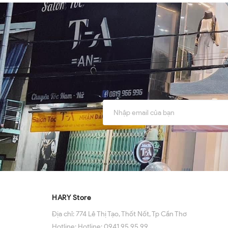
HARY Store
Địa chỉ:
774 Lê Thị Tạo, Thốt Nốt, Tp Cần Thơ
Hotline:
Hotline: 0941 95 95 99