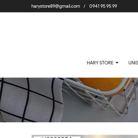
harystore89@gmail.com
0941 95 95 99
/
HARY STORE
UNI