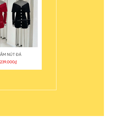
ẦM NÚT ĐÁ
ÁO THUN
239.000₫
109.000₫