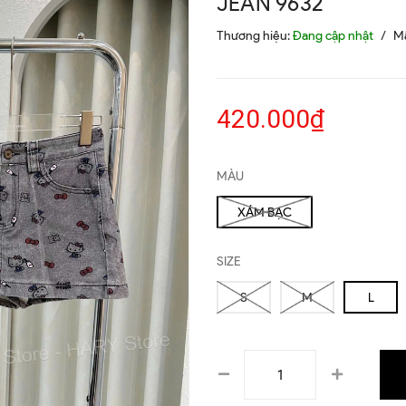
JEAN 9632
Thương hiệu:
Đang cập nhật
/
M
420.000₫
MÀU
XÁM BẠC
SIZE
S
M
L