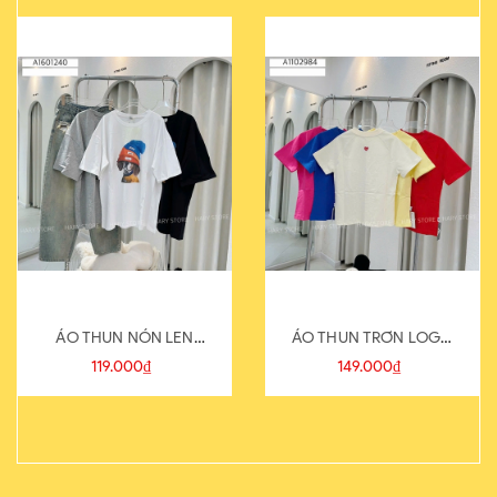
ÁO THUN NÓN LEN
ÁO THUN TRƠN LOGO
821-1
SAU
119.000₫
149.000₫