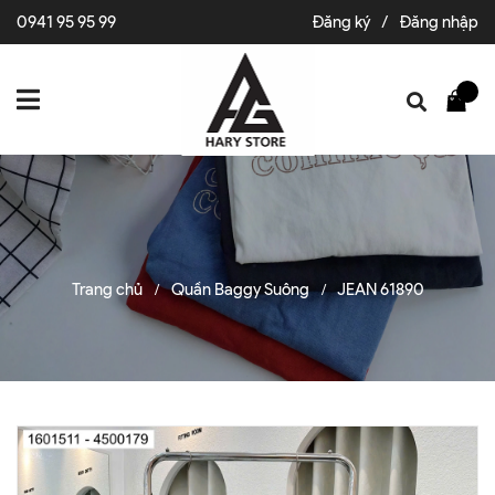
0941 95 95 99
Đăng ký
/
Đăng nhập
Trang chủ
Quần Baggy Suông
JEAN 61890
/
/