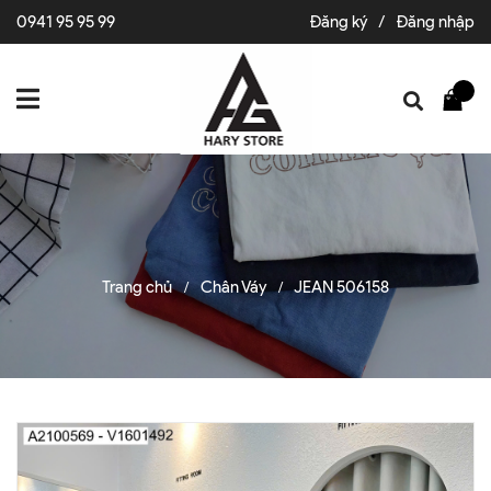
0941 95 95 99
Đăng ký
/
Đăng nhập
Trang chủ
Chân Váy
JEAN 506158
/
/