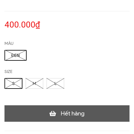
400.000₫
MÀU
ĐEN
SIZE
S
M
L
Hết hàng