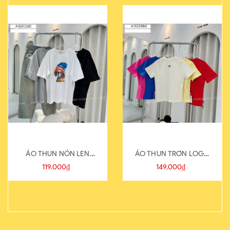
ÁO THUN NÓN LEN
ÁO THUN TRƠN LOGO
821-1
SAU
119.000₫
149.000₫