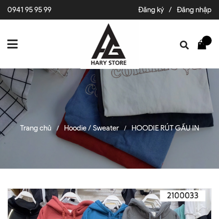
0941 95 95 99
Đăng ký
/
Đăng nhập
Trang chủ
Hoodie / Sweater
HOODIE RÚT GẤU IN
/
/