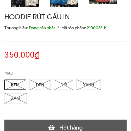
HOODIE RÚT GẤU IN
Thương hiệu:
Đang cập nhật
/
Mã sản phẩm:
2100033-K
350.000₫
MÀU
KEM
ĐEN
ĐỎ
XANH
XÁM
Hết hàng