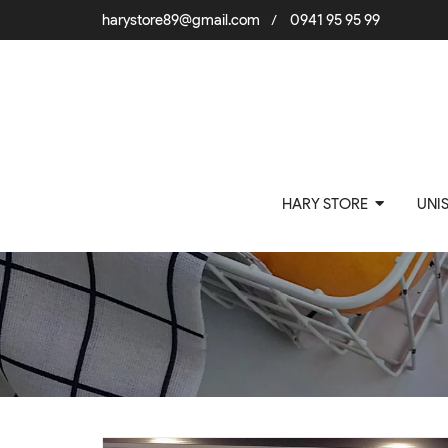
harystore89@gmail.com
0941 95 95 99
/
HARY STORE
UNI