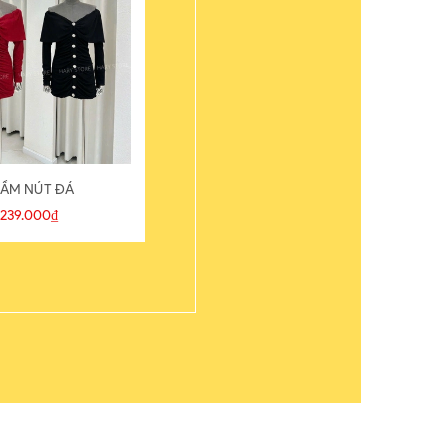
ẦM NÚT ĐÁ
ÁO THUN
239.000₫
109.000₫