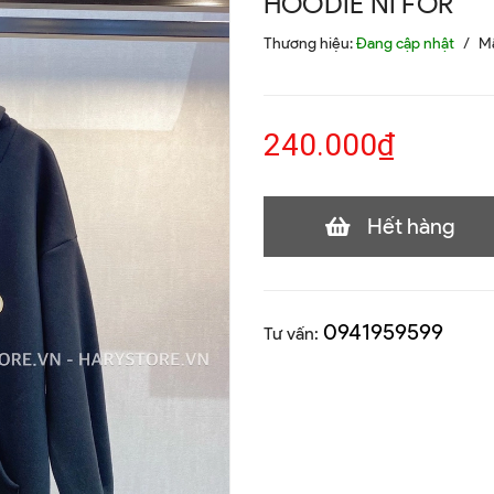
HOODIE NỈ FOR
Thương hiệu:
Đang cập nhật
/
M
240.000₫
Hết hàng
0941959599
Tư vấn: