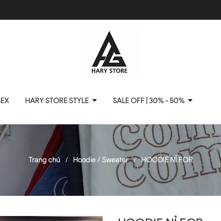
SEX
HARY STORE STYLE
SALE OFF | 30% - 50%
Trang chủ
Hoodie / Sweater
HOODIE NỈ FOR
/
/