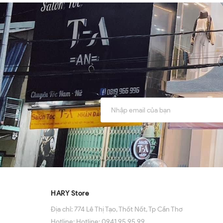
HARY Store
Địa chỉ:
774 Lê Thị Tạo, Thốt Nốt, Tp Cần Thơ
Hotline:
Hotline: 0941 95 95 99