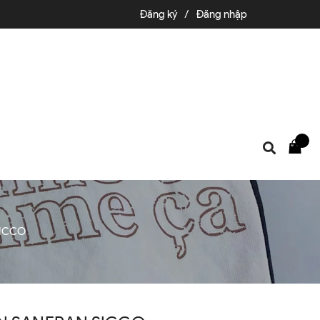
Đăng ký
/
Đăng nhập
SICCO