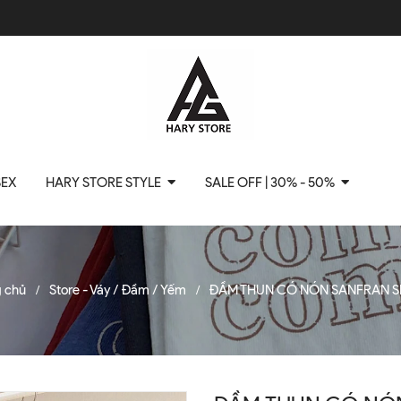
SEX
HARY STORE STYLE
SALE OFF | 30% - 50%
g chủ
Store - Váy / Đầm / Yếm
ĐẦM THUN CÓ NÓN SANFRAN 
/
/