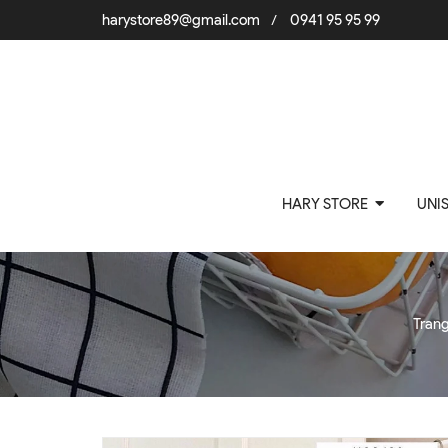
harystore89@gmail.com
0941 95 95 99
/
HARY STORE
UNI
Tran