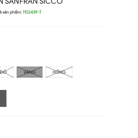
N SANFRAN SICCO
ã sản phẩm:
1102439-T
ĐỎ
VÀNG
HỒNG