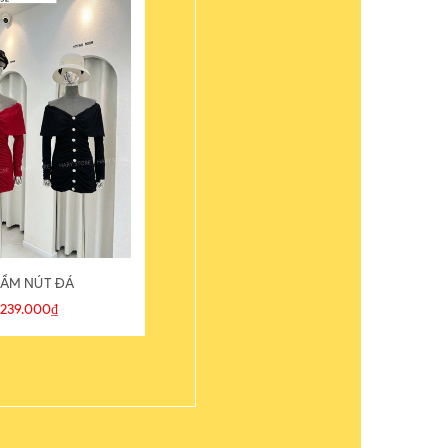
ẦM NÚT ĐÁ
ÁO THUN
239.000₫
109.000₫