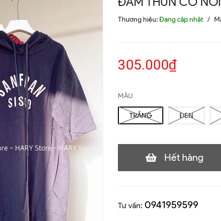
ĐẦM THUN CÓ NÓ
Thương hiệu:
Đang cập nhật
/
M
305.000₫
MÀU
TRẮNG
ĐEN
Hết hàng
0941959599
Tư vấn: