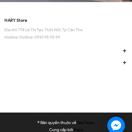
HARY Store
Địa chỉ:
774 Lê Thị Tạo, Thốt Nốt, Tp Cần Thơ
Hotline:
Hotline: 0941 95 95 99
© Bản quyền thuộc về
Sea Team
Cung cấp bởi
Sapo