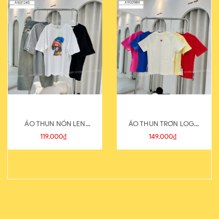
ÁO THUN NÓN LEN
ÁO THUN TRƠN LOGO
821-1
SAU
119.000₫
149.000₫