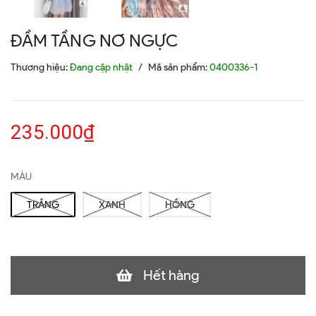
ĐẦM TẦNG NƠ NGỰC
Thương hiệu:
Đang cập nhật
/
Mã sản phẩm:
0400336-1
235.000₫
MÀU
TRẮNG
XANH
HỒNG
Hết hàng