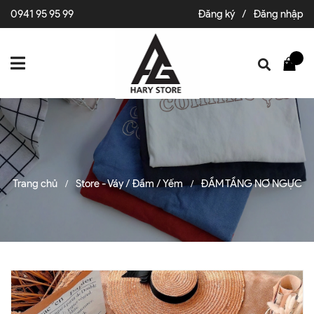
0941 95 95 99
Đăng ký
/
Đăng nhập
Trang chủ
Store - Váy / Đầm / Yếm
ĐẦM TẦNG NƠ NGỰC
/
/