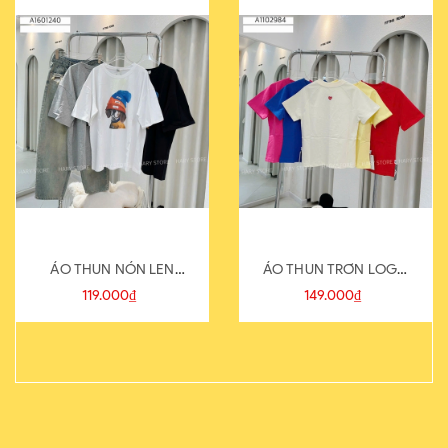
ÁO THUN NÓN LEN
ÁO THUN TRƠN LOGO
821-1
SAU
119.000₫
149.000₫