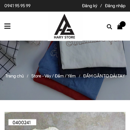
0941 95 95 99
Đăng ký
/
Đăng nhập
Trang chủ
Store - Váy / Đầm / Yếm
ĐẦM GÂN TO DÀI TAY
/
/