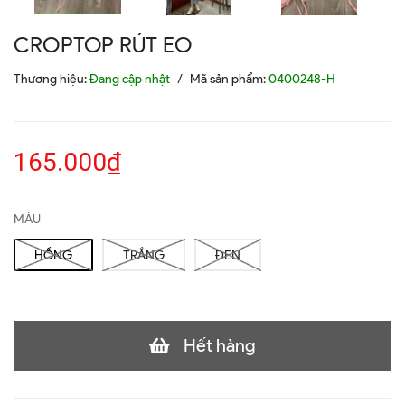
CROPTOP RÚT EO
Thương hiệu:
Đang cập nhật
/
Mã sản phẩm:
0400248-H
165.000₫
MÀU
HỒNG
TRẮNG
ĐEN
Hết hàng