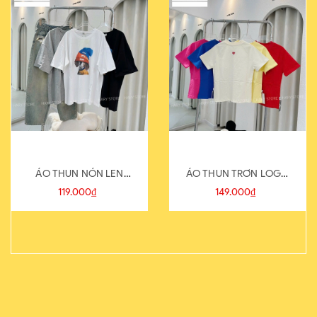
ÁO THUN NÓN LEN
ÁO THUN TRƠN LOGO
821-1
SAU
119.000₫
149.000₫