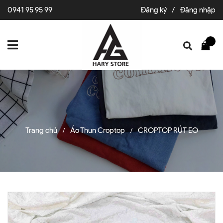
0941 95 95 99
Đăng ký
/
Đăng nhập
Trang chủ
Áo Thun Croptop
CROPTOP RÚT EO
/
/