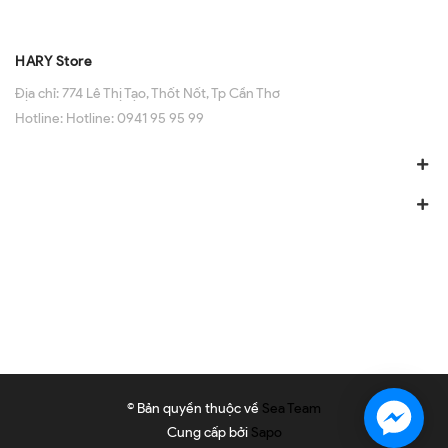
HARY Store
Địa chỉ:
774 Lê Thị Tạo, Thốt Nốt, Tp Cần Thơ
Hotline:
Hotline: 0941 95 95 99
© Bản quyền thuộc về
Sea Team
Cung cấp bởi
Sapo