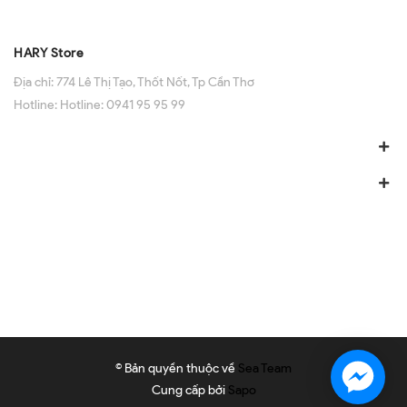
HARY Store
Địa chỉ:
774 Lê Thị Tạo, Thốt Nốt, Tp Cần Thơ
Hotline:
Hotline: 0941 95 95 99
© Bản quyền thuộc về
Sea Team
Cung cấp bởi
Sapo