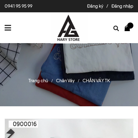
0941 95 95 99
Đăng ký
/
Đăng nhập
Trang chủ
Chân Váy
CHÂN VÁY TK
/
/