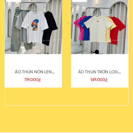
ÁO THUN NÓN LEN
ÁO THUN TRƠN LOGO
821-1
SAU
119.000₫
149.000₫