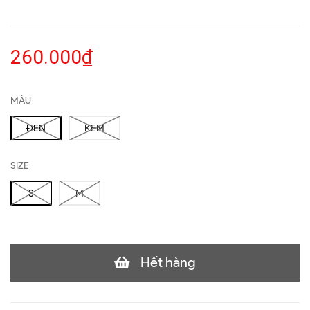
260.000₫
MÀU
ĐEN
KEM
SIZE
S
M
Hết hàng