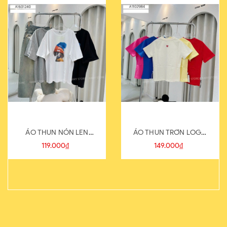
ÁO THUN NÓN LEN
ÁO THUN TRƠN LOGO
821-1
SAU
119.000₫
149.000₫