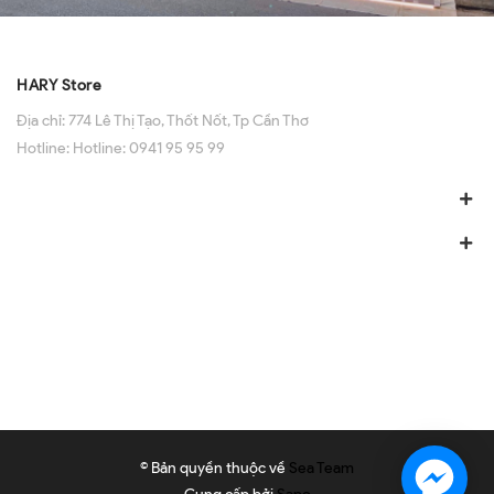
HARY Store
Địa chỉ:
774 Lê Thị Tạo, Thốt Nốt, Tp Cần Thơ
Hotline:
Hotline: 0941 95 95 99
© Bản quyền thuộc về
Sea Team