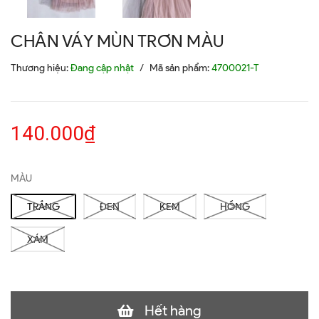
CHÂN VÁY MÙN TRƠN MÀU
Thương hiệu:
Đang cập nhật
/
Mã sản phẩm:
4700021-T
140.000₫
MÀU
TRẮNG
ĐEN
KEM
HỒNG
XÁM
Hết hàng