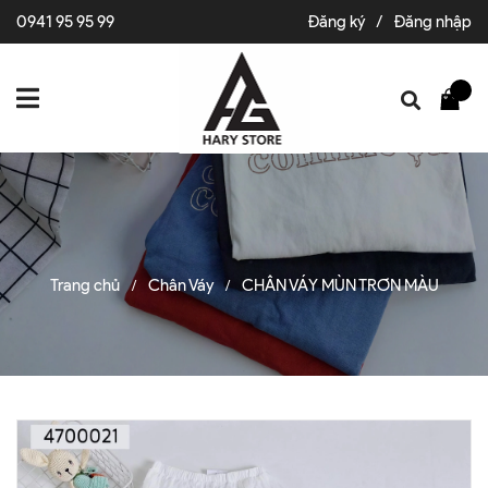
0941 95 95 99
Đăng ký
/
Đăng nhập
Trang chủ
Chân Váy
CHÂN VÁY MÙN TRƠN MÀU
/
/