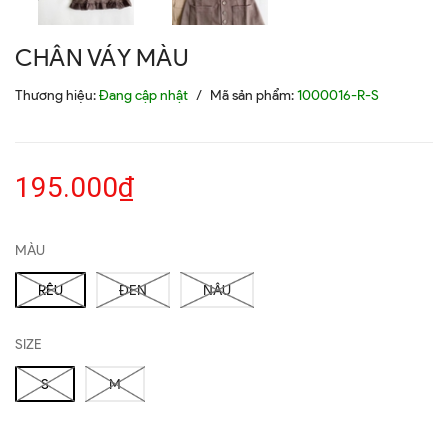
CHÂN VÁY MÀU
Thương hiệu:
Đang cập nhật
/
Mã sản phẩm:
1000016-R-S
195.000₫
MÀU
RÊU
ĐEN
NÂU
SIZE
S
M