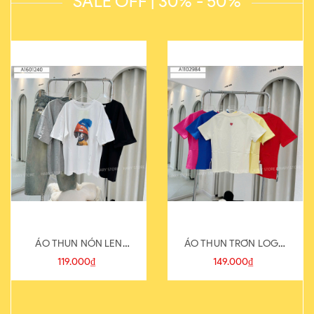
SALE OFF | 30% - 50%
ÁO THUN NÓN LEN
ÁO THUN TRƠN LOGO
821-1
SAU
119.000₫
149.000₫