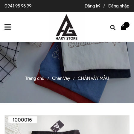
0941 95 95 99
Đăng ký
/
Đăng nhập
Trang chủ
Chân Váy
CHÂN VÁY MÀU
/
/