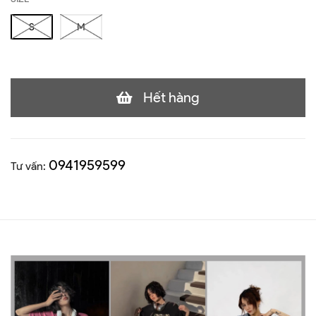
S
M
Hết hàng
0941959599
Tư vấn: