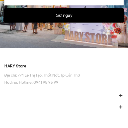
Gửi ngay
HARY Store
Địa chỉ:
774 Lê Thị Tạo, Thốt Nốt, Tp Cần Thơ
Hotline:
Hotline: 0941 95 95 99