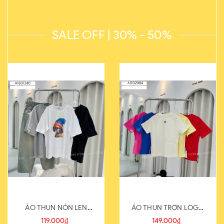
SALE OFF | 30% - 50%
ÁO THUN NÓN LEN
ÁO THUN TRƠN LOGO
821-1
SAU
119.000₫
149.000₫