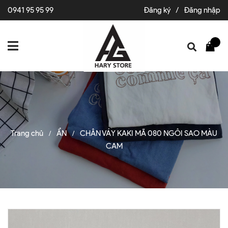
0941 95 95 99
Đăng ký
/
Đăng nhập
Trang chủ
ẨN
CHÂN VÁY KAKI MÃ 080 NGÔI SAO MÀU
/
/
CAM