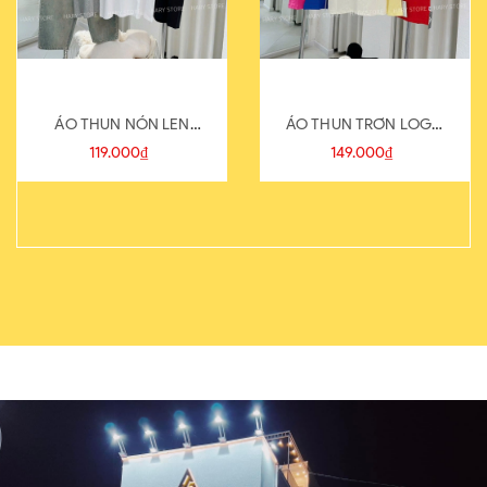
ÁO THUN NÓN LEN
ÁO THUN TRƠN LOGO
821-1
SAU
119.000₫
149.000₫