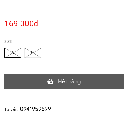
169.000₫
SIZE
S
M
Hết hàng
0941959599
Tư vấn: