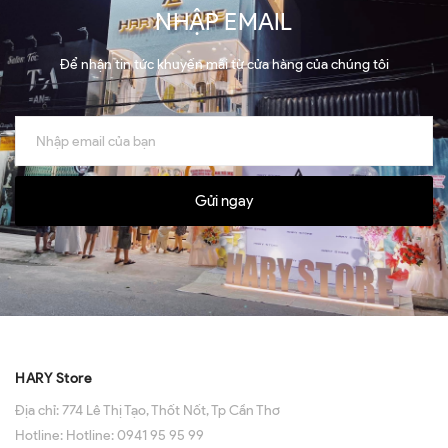
NHẬP EMAIL
Để nhận tin tức khuyến mãi từ cửa hàng của chúng tôi
Gửi ngay
HARY Store
Địa chỉ:
774 Lê Thị Tạo, Thốt Nốt, Tp Cần Thơ
Hotline:
Hotline: 0941 95 95 99