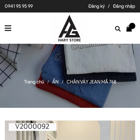
0941 95 95 99
Đăng ký
/
Đăng nhập
Trang chủ
ẨN
CHÂN VÁY JEAN MÃ 768
/
/