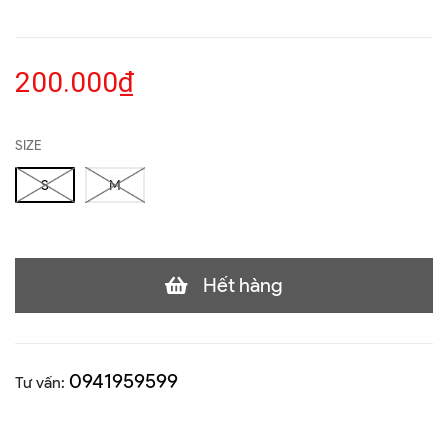
200.000₫
SIZE
S
M
Hết hàng
0941959599
Tư vấn: