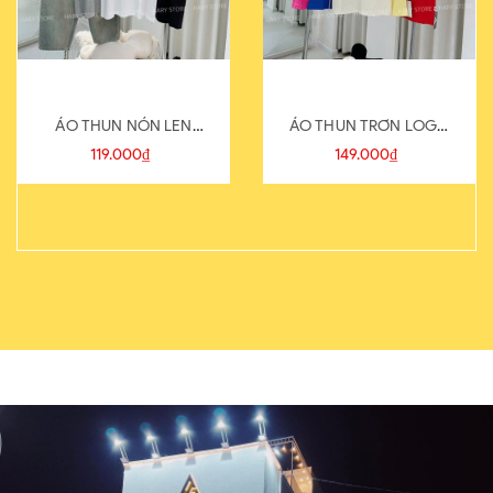
ÁO THUN NÓN LEN
ÁO THUN TRƠN LOGO
821-1
SAU
119.000₫
149.000₫