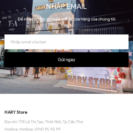
NHẬP EMAIL
Để nhận tin tức khuyến mãi từ cửa hàng của chúng tôi
Gửi ngay
HARY Store
Địa chỉ:
774 Lê Thị Tạo, Thốt Nốt, Tp Cần Thơ
Hotline:
Hotline: 0941 95 95 99