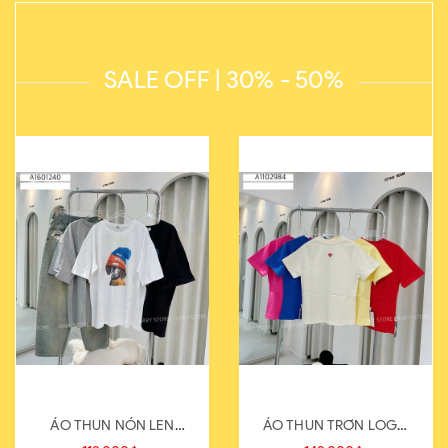
SALE OFF | 30% - 50%
ÁO THUN NÓN LEN
ÁO THUN TRƠN LOGO
821-1
SAU