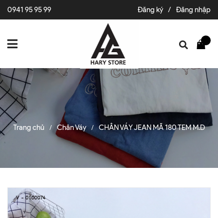
0941 95 95 99
Đăng ký
/
Đăng nhập
Trang chủ
Chân Váy
CHÂN VÁY JEAN MÃ 180 TEM M.D
/
/