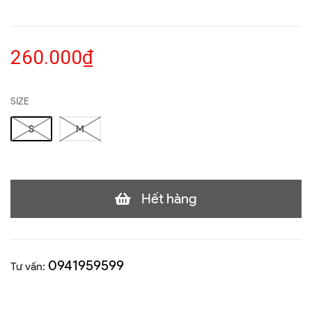
260.000₫
SIZE
S
M
Hết hàng
0941959599
Tư vấn: