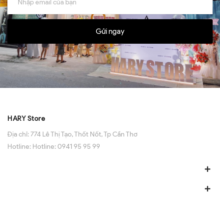
Gửi ngay
HARY Store
Địa chỉ:
774 Lê Thị Tạo, Thốt Nốt, Tp Cần Thơ
Hotline:
Hotline: 0941 95 95 99