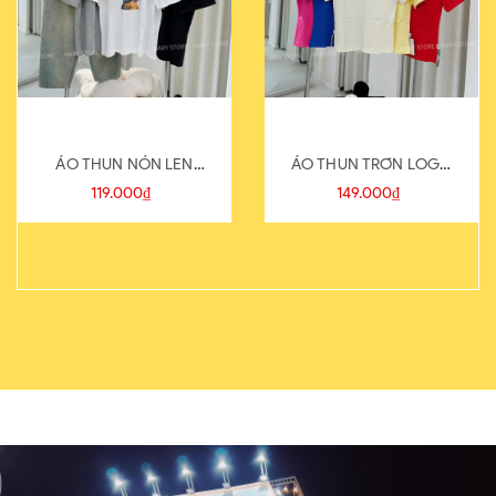
ÁO THUN NÓN LEN
ÁO THUN TRƠN LOGO
821-1
SAU
119.000₫
149.000₫