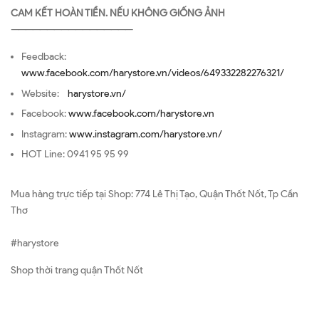
CAM KẾT HOÀN TIỀN. NẾU KHÔNG GIỐNG ẢNH
—————————————————
Feedback:
www.facebook.com/harystore.vn/videos/649332282276321/
Website:
harystore.vn/
Facebook:
www.facebook.com/harystore.vn
Instagram:
www.instagram.com/harystore.vn/
HOT Line: 0941 95 95 99
Mua hàng trực tiếp tại Shop: 774 Lê Thị Tạo, Quận Thốt Nốt, Tp Cần
Thơ
#harystore
Shop thời trang quận Thốt Nốt