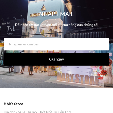
NHẬP EMAIL
Để nhận tin tức khuyến mãi từ cửa hàng của chúng tôi
Gửi ngay
HARY Store
Địa chỉ:
774 Lê Thị Tạo, Thốt Nốt, Tp Cần Thơ