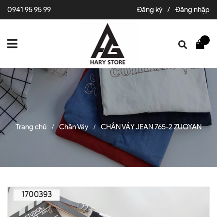
0941 95 95 99
Đăng ký
/
Đăng nhập
Trang chủ
Chân Váy
CHÂN VÁY JEAN 765-2 ZUOYAN
/
/