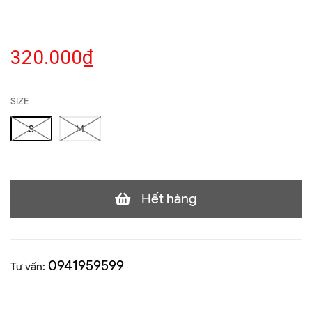
320.000₫
SIZE
S
M
Hết hàng
0941959599
Tư vấn: