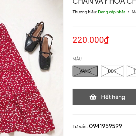
CHÂN VÁY HOA CH
Thương hiệu:
Đang cập nhật
/
M
220.000₫
MÀU
VÀNG
ĐEN
Hết hàng
0941959599
Tư vấn: