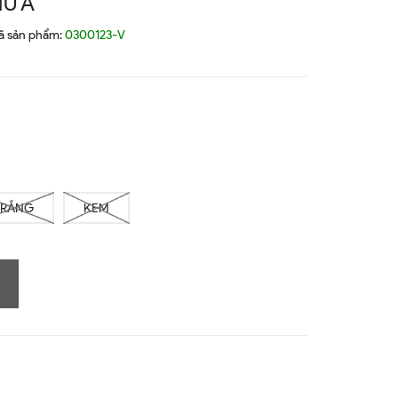
Ữ A
ã sản phẩm:
0300123-V
TRẮNG
KEM