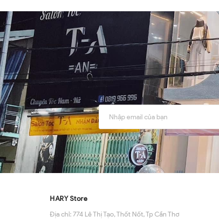
HARY Store
Địa chỉ:
774 Lê Thị Tạo, Thốt Nốt, Tp Cần Thơ