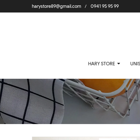
harystore89@gmail.com
0941 95 95 99
/
HARY STORE
UNI