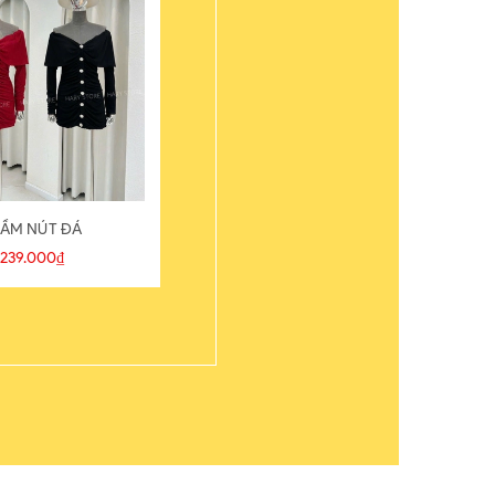
ẦM NÚT ĐÁ
ÁO THUN
239.000₫
109.000₫