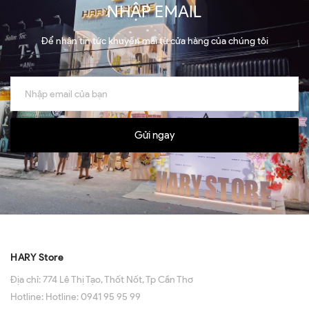
NHẬP EMAIL
Để nhận tin tức khuyến mãi từ cửa hàng của chúng tôi
Gửi ngay
HARY Store
Địa chỉ:
774 Lê Thị Tạo, Thốt Nốt, Tp Cần Thơ
Hotline:
Hotline: 0941 95 95 99