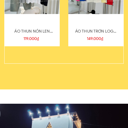
ÁO THUN NÓN LEN
ÁO THUN TRƠN LOGO
821-1
SAU
119.000₫
149.000₫