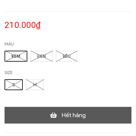
210.000₫
MÀU
KEM
ĐEN
RÊU
SIZE
S
M
Hết hàng