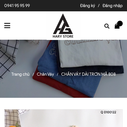
0941 95 95 99
Đăng ký
/
Đăng nhập
Trang chủ
Chân Váy
CHÂN VÁY DÀI TRƠN MÃ 808
/
/