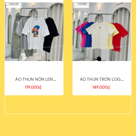
ÁO THUN NÓN LEN
ÁO THUN TRƠN LOGO
821-1
SAU
119.000₫
149.000₫