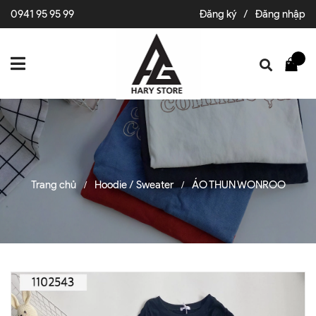
0941 95 95 99
Đăng ký
/
Đăng nhập
Trang chủ
Hoodie / Sweater
ÁO THUN WONROO
/
/