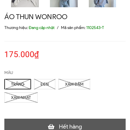
ÁO THUN WONROO
Thương hiệu:
Đang cập nhật
/
Mã sản phẩm:
1102543-T
175.000₫
MÀU
TRẮNG
ĐEN
XÁM ĐẬM
XÁM NHẠT
Hết hàng