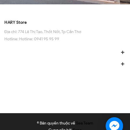
HARY Store
Địa chỉ:
774 Lê Thị Tạo, Thốt Nốt, Tp Cần Thơ
Hotline:
Hotline: 0941 95 95 99
© Bản quyền thuộc về
Sea Team