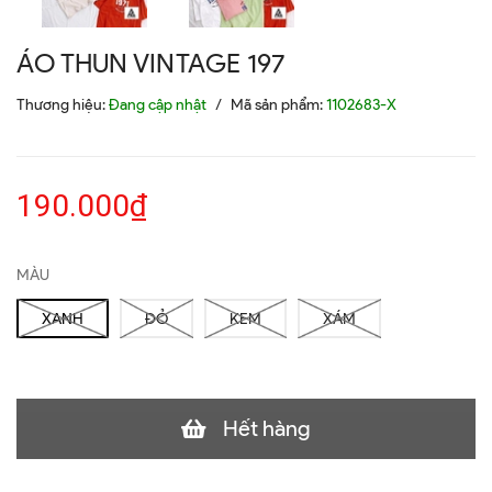
ÁO THUN VINTAGE 197
Thương hiệu:
Đang cập nhật
/
Mã sản phẩm:
1102683-X
190.000₫
MÀU
XANH
ĐỎ
KEM
XÁM
Hết hàng