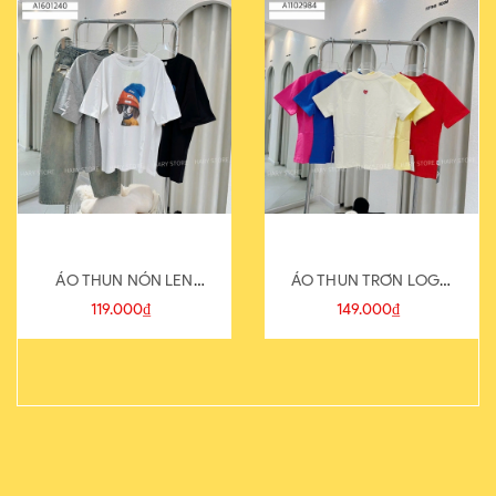
ÁO THUN NÓN LEN
ÁO THUN TRƠN LOGO
821-1
SAU
119.000₫
149.000₫