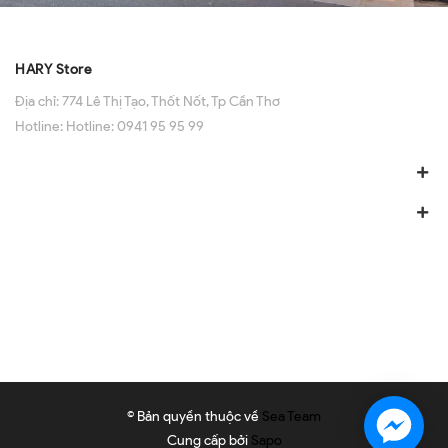
HARY Store
Địa chỉ:
774 Lê Thị Tạo, Thốt Nốt, Tp Cần Thơ
Hotline:
Hotline: 0941 95 95 99
© Bản quyền thuộc về
Sea Team
Cung cấp bởi
Sapo