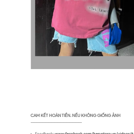
CAM KẾT HOÀN TIỀN. NẾU KHÔNG GIỐNG ẢNH
—————————————————
Feedback:
www.facebook.com/harystore.vn/videos/6