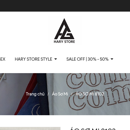
SEX
HARY STORE STYLE
SALE OFF | 30% - 50%
Trang chủ
Áo Sơ Mi
ÁO SƠ MI 8102
/
/