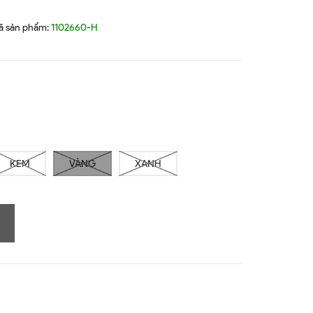
ã sản phẩm:
1102660-H
KEM
VÀNG
XANH