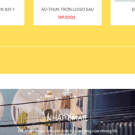
N 821-1
ÁO THUN TRƠN LOGO SAU
Đ
149.000₫
NHẬP EMAIL
Để nhận tin tức khuyến mãi từ cửa hàng của chúng tôi