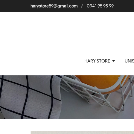
harystore89@gmail.com
0941 95 95 99
/
HARY STORE
UNI