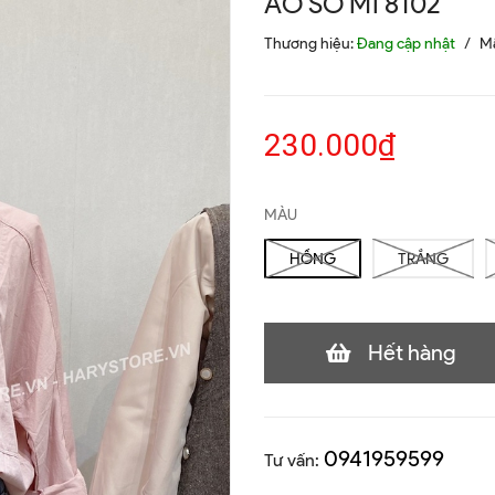
ÁO SƠ MI 8102
Thương hiệu:
Đang cập nhật
/
M
230.000₫
MÀU
HỒNG
TRẮNG
Hết hàng
0941959599
Tư vấn: