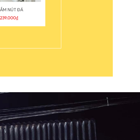
ẦM NÚT ĐÁ
ÁO THUN
239.000₫
109.000₫