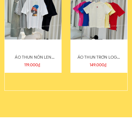
ÁO THUN NÓN LEN
ÁO THUN TRƠN LOGO
821-1
SAU
119.000₫
149.000₫