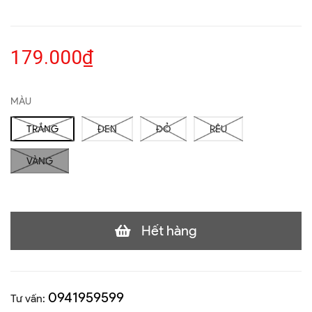
179.000₫
MÀU
TRẮNG
ĐEN
ĐỎ
RÊU
VÀNG
Hết hàng
0941959599
Tư vấn: