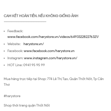
CAM KẾT HOÀN TIỀN. NẾU KHÔNG GIỐNG ẢNH
—————————————————
Feedback:
www.facebook.com/harystore.vn/videos/649332282276321/
Website:
harystore.vn/
Facebook:
www.facebook.com/harystore.vn
Instagram:
www.instagram.com/harystore.vn/
HOT Line: 0941 95 95 99
Mua hàng trực tiếp tại Shop: 774 Lê Thị Tạo, Quận Thốt Nốt, Tp Cần
Thơ
#harystore
Shop thời trang quận Thốt Nốt