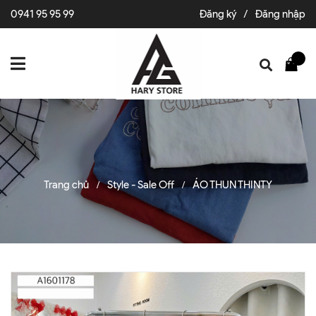
0941 95 95 99
Đăng ký
/
Đăng nhập
Trang chủ
Style - Sale Off
ÁO THUN THINTY
/
/