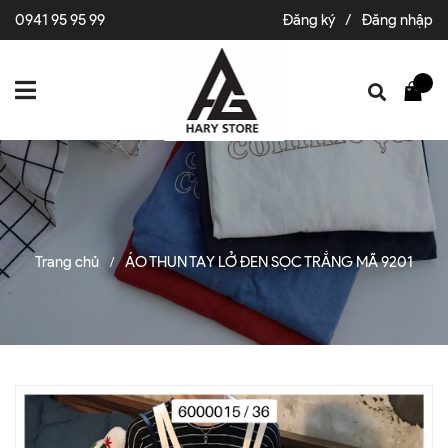
0941 95 95 99
Đăng ký
/
Đăng nhập
Trang chủ
ÁO THUN TAY LỞ ĐEN SỌC TRẮNG MÃ 9201
/