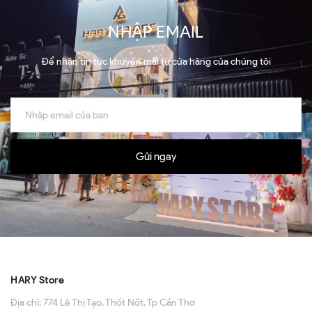
NHẬP EMAIL
Để nhận tin tức khuyến mãi từ cửa hàng của chúng tôi
Gửi ngay
HARY Store
Địa chỉ:
774 Lê Thị Tạo, Thốt Nốt, Tp Cần Thơ