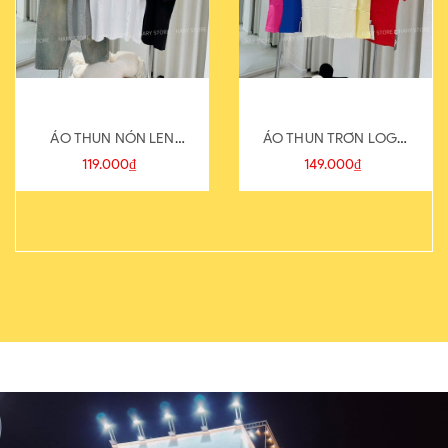
ÁO THUN NÓN LEN
ÁO THUN TRƠN LOGO
821-1
SAU
119.000₫
149.000₫