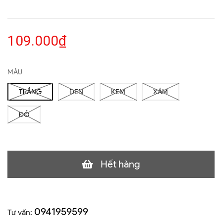
109.000₫
MÀU
TRẮNG
ĐEN
KEM
XÁM
ĐỎ
Hết hàng
0941959599
Tư vấn: