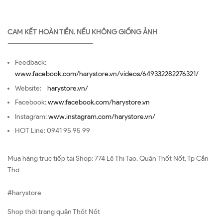
CAM KẾT HOÀN TIỀN. NẾU KHÔNG GIỐNG ẢNH
—————————————————
Feedback:
www.facebook.com/harystore.vn/videos/649332282276321/
Website:
harystore.vn/
Facebook:
www.facebook.com/harystore.vn
Instagram:
www.instagram.com/harystore.vn/
HOT Line: 0941 95 95 99
Mua hàng trực tiếp tại Shop: 774 Lê Thị Tạo, Quận Thốt Nốt, Tp Cần
Thơ
#harystore
Shop thời trang quận Thốt Nốt