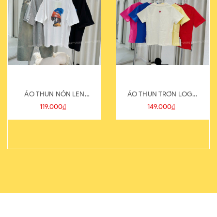
ÁO THUN NÓN LEN
ÁO THUN TRƠN LOGO
821-1
SAU
119.000₫
149.000₫