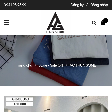
0941 95 95 99
Đăng ký
/
Đăng nhập
Trang chủ
Store - Sale Off
ÁO THUN SOME
/
/