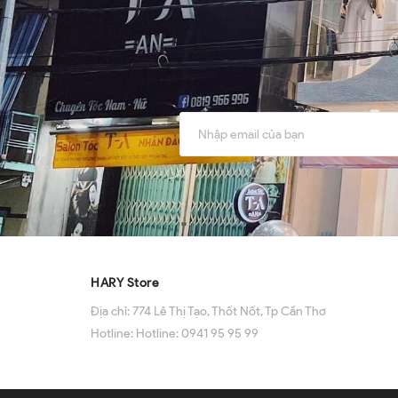
HARY Store
Địa chỉ:
774 Lê Thị Tạo, Thốt Nốt, Tp Cần Thơ
Hotline:
Hotline: 0941 95 95 99