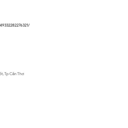
49332282276321/
ốt, Tp Cần Thơ