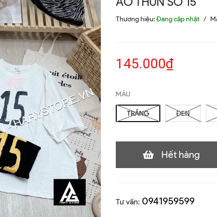
ÁO THUN SỐ 15
Thương hiệu:
Đang cập nhật
/
M
145.000₫
MÀU
TRẮNG
ĐEN
Hết hàng
0941959599
Tư vấn: