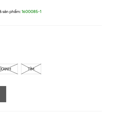
ã sản phẩm:
1600085-1
XANH
TÍM