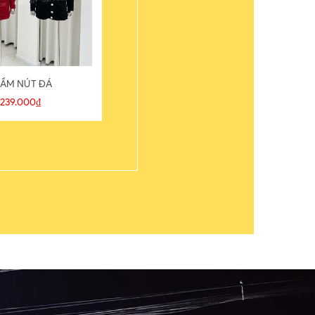
ẦM NÚT ĐÁ
ÁO THUN
239.000₫
109.000₫