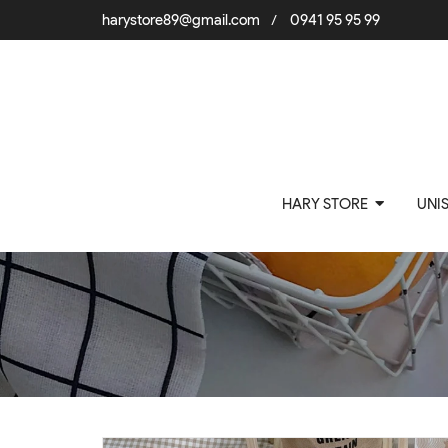
harystore89@gmail.com
0941 95 95 99
/
HARY STORE
UNI