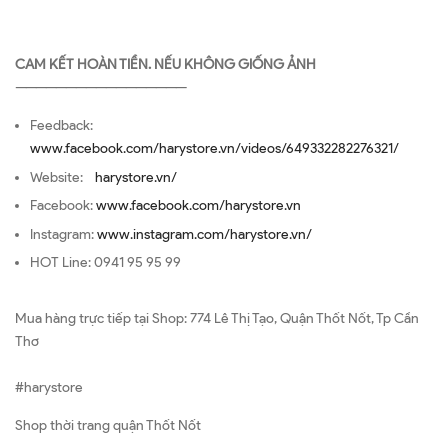
CAM KẾT HOÀN TIỀN. NẾU KHÔNG GIỐNG ẢNH
—————————————————
Feedback:
www.facebook.com/harystore.vn/videos/649332282276321/
Website:
harystore.vn/
Facebook:
www.facebook.com/harystore.vn
Instagram:
www.instagram.com/harystore.vn/
HOT Line: 0941 95 95 99
Mua hàng trực tiếp tại Shop: 774 Lê Thị Tạo, Quận Thốt Nốt, Tp Cần
Thơ
#harystore
Shop thời trang quận Thốt Nốt