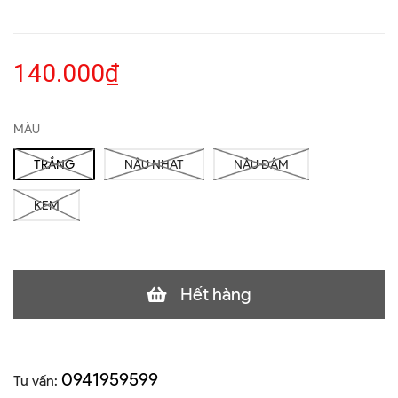
140.000₫
MÀU
TRẮNG
NÂU NHẠT
NÂU ĐẬM
KEM
Hết hàng
0941959599
Tư vấn: