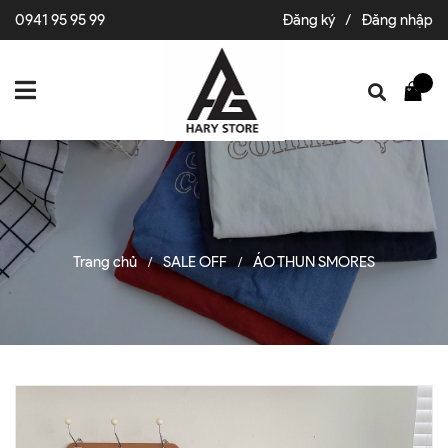
0941 95 95 99
Đăng ký
/
Đăng nhập
Trang chủ
SALE OFF
ÁO THUN SMORES
/
/