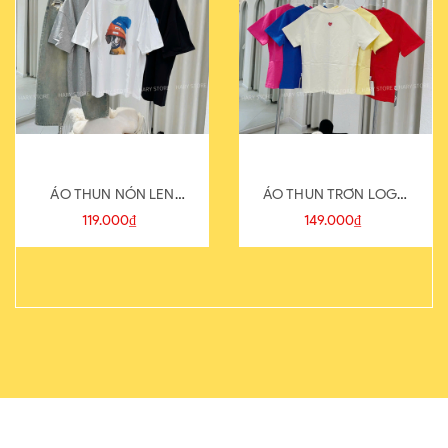
ÁO THUN NÓN LEN
ÁO THUN TRƠN LOGO
821-1
SAU
119.000₫
149.000₫