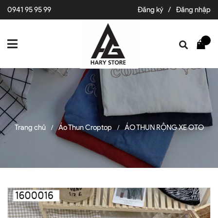
0941 95 95 99
Đăng ký
/
Đăng nhập
Trang chủ
Áo Thun Croptop
ÁO THUN RỘNG XE OTO
/
/