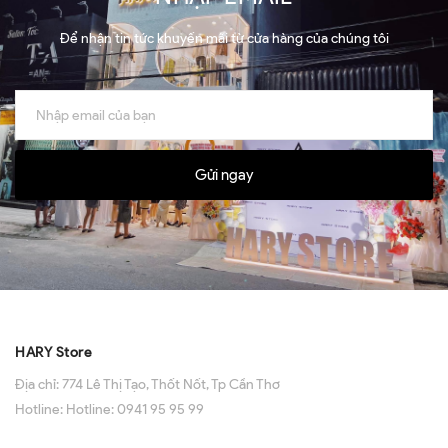
Để nhận tin tức khuyến mãi từ cửa hàng của chúng tôi
Gửi ngay
HARY Store
Địa chỉ:
774 Lê Thị Tạo, Thốt Nốt, Tp Cần Thơ
Hotline:
Hotline: 0941 95 95 99