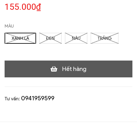
155.000₫
MÀU
XANH LÁ
ĐEN
NÂU
TRẮNG
Hết hàng
0941959599
Tư vấn: