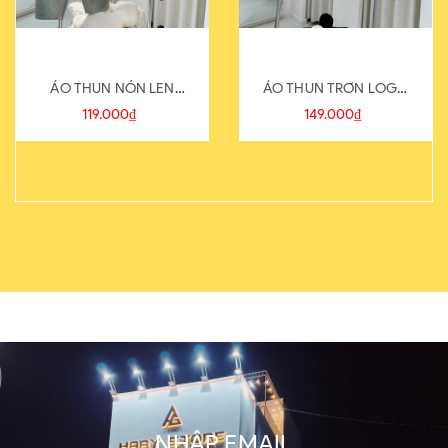
ÁO THUN NÓN LEN
ÁO THUN TRƠN LOGO
821-1
SAU
119.000₫
149.000₫
NHẬP EMAIL