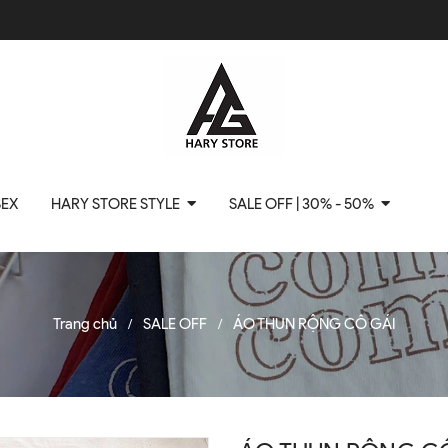
SEX
HARY STORE STYLE
SALE OFF | 30% - 50%
Trang chủ
SALE OFF
ÁO THUN RỘNG CÔ GÁI
/
/