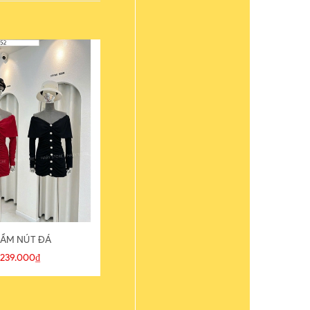
ẦM NÚT ĐÁ
ÁO THUN
239.000₫
109.000₫