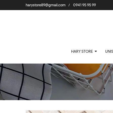
harystore89@gmail.com
0941 95 95 99
/
HARY STORE
UNI