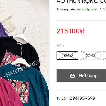
ÁO THUN RỘNG C
Thương hiệu:
Đang cập nhật
/
M
215.000₫
MÀU
TRẮNG
XANH
Hết hàng
0941959599
Tư vấn: