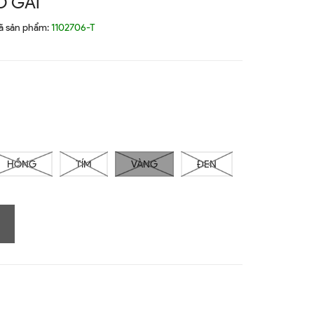
Ô GÁI
ã sản phẩm:
1102706-T
HỒNG
TÍM
VÀNG
ĐEN