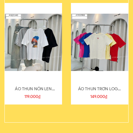
ÁO THUN NÓN LEN
ÁO THUN TRƠN LOGO
821-1
SAU
119.000₫
149.000₫