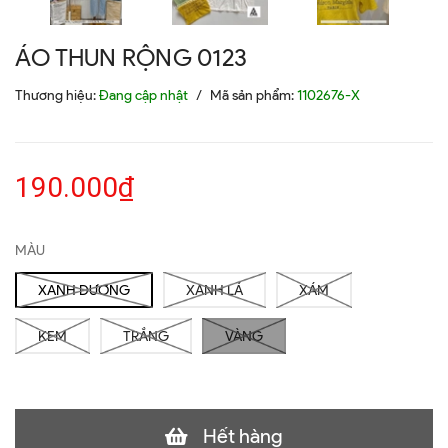
ÁO THUN RỘNG 0123
Thương hiệu:
Đang cập nhật
/
Mã sản phẩm:
1102676-X
190.000₫
MÀU
XANH DƯƠNG
XANH LÁ
XÁM
KEM
TRẮNG
VÀNG
Hết hàng