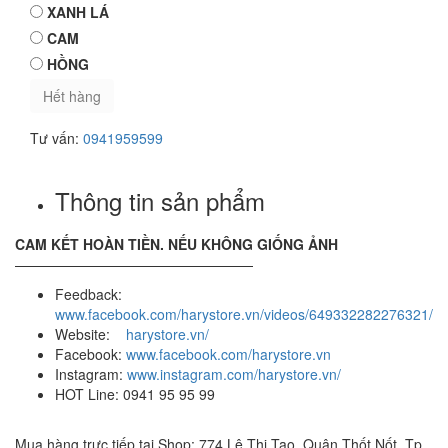
XANH LÁ
CAM
HỒNG
Hết hàng
Tư vấn:
0941959599
Thông tin sản phẩm
CAM KẾT HOÀN TIỀN. NẾU KHÔNG GIỐNG ẢNH
—————————————————
Feedback:
www.facebook.com/harystore.vn/videos/649332282276321/
Website:
harystore.vn/
Facebook:
www.facebook.com/harystore.vn
Instagram:
www.instagram.com/harystore.vn/
HOT Line: 0941 95 95 99
Mua hàng trực tiếp tại Shop: 774 Lê Thị Tạo, Quận Thốt Nốt, Tp