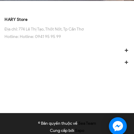
HARY Store
Địa chỉ:
774 Lê Thị Tạo, Thốt Nốt, Tp Cần Thơ
Hotline:
Hotline: 0941 95 95 99
© Bản quyền thuộc về
Sea Team
Cung cấp bởi
Sapo