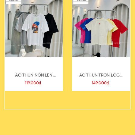
ÁO THUN NÓN LEN
ÁO THUN TRƠN LOGO
821-1
SAU
119.000₫
149.000₫