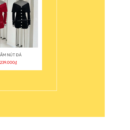
ẦM NÚT ĐÁ
ÁO THUN
239.000₫
109.000₫