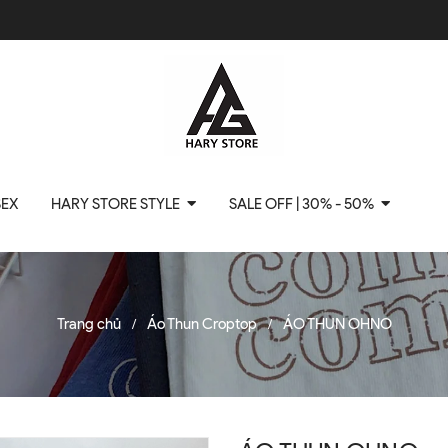
SEX
HARY STORE STYLE
SALE OFF | 30% - 50%
Trang chủ
Áo Thun Croptop
ÁO THUN OHNO
/
/