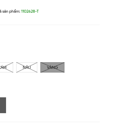
ã sản phẩm:
1102628-T
XÁM
NÂU
VÀNG