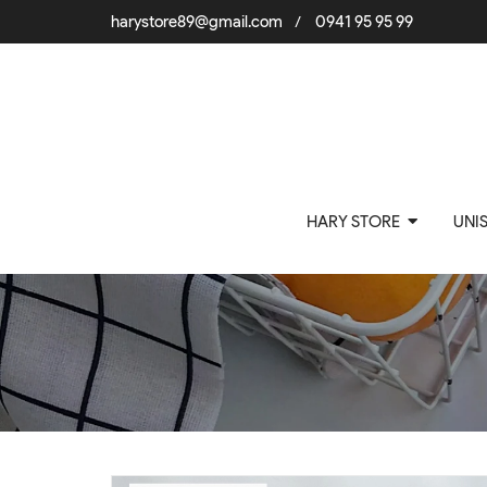
harystore89@gmail.com
0941 95 95 99
/
HARY STORE
UNI