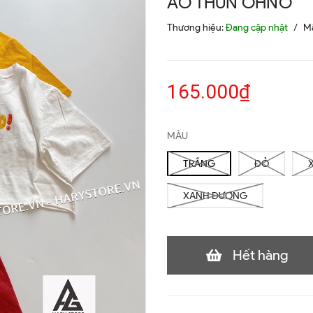
ÁO THUN OHNO
Thương hiệu:
Đang cập nhật
/
M
165.000₫
MÀU
TRẮNG
ĐỎ
XANH DƯƠNG
Hết hàng