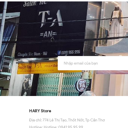
HARY Store
Địa chỉ:
774 Lê Thị Tạo, Thốt Nốt, Tp Cần Thơ
Hotline:
Hotline: 0941 95 95 99