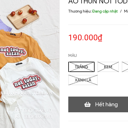
ÁO THUN NOT TO
Thương hiệu:
Đang cập nhật
/
M
190.000₫
MÀU
TRẮNG
KEM
XANH LÁ
Hết hàng