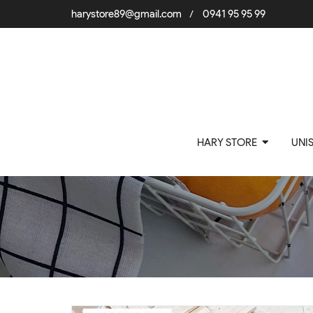
harystore89@gmail.com
0941 95 95 99
/
HARY STORE
UNI