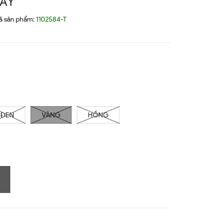
DAY
ã sản phẩm:
1102584-T
ĐEN
VÀNG
HỒNG