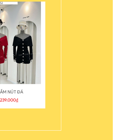
ẦM NÚT ĐÁ
ÁO THUN
239.000₫
109.000₫