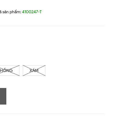
ã sản phẩm:
4100247-T
HỒNG
XÁM