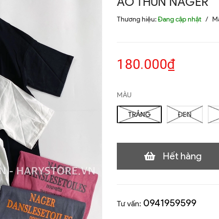
ÁO THUN NAGER
Thương hiệu:
Đang cập nhật
/
M
180.000₫
MÀU
TRẮNG
ĐEN
Hết hàng
0941959599
Tư vấn: