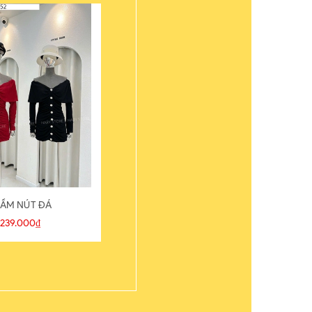
ẦM NÚT ĐÁ
ÁO THUN
239.000₫
109.000₫