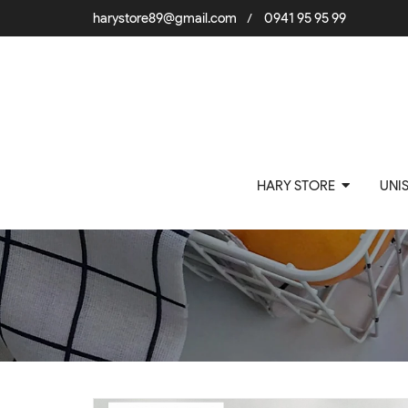
harystore89@gmail.com
0941 95 95 99
/
HARY STORE
UNI