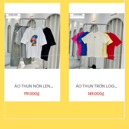
ÁO THUN NÓN LEN
ÁO THUN TRƠN LOGO
821-1
SAU
119.000₫
149.000₫