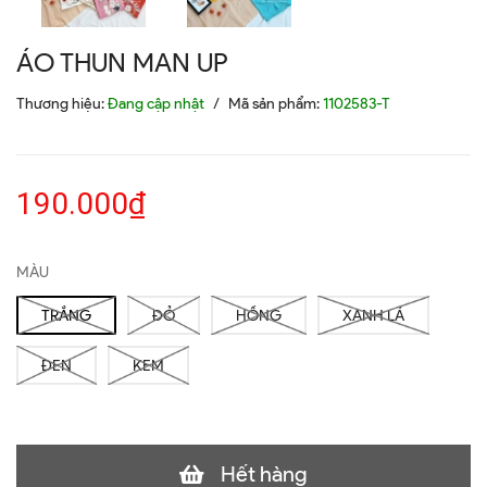
ÁO THUN MAN UP
Thương hiệu:
Đang cập nhật
/
Mã sản phẩm:
1102583-T
190.000₫
MÀU
TRẮNG
ĐỎ
HỒNG
XANH LÁ
ĐEN
KEM
Hết hàng