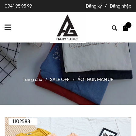
0941 95 95 99
Đăng ký
/
Đăng nhập
Trang chủ
SALE OFF
ÁO THUN MAN UP
/
/