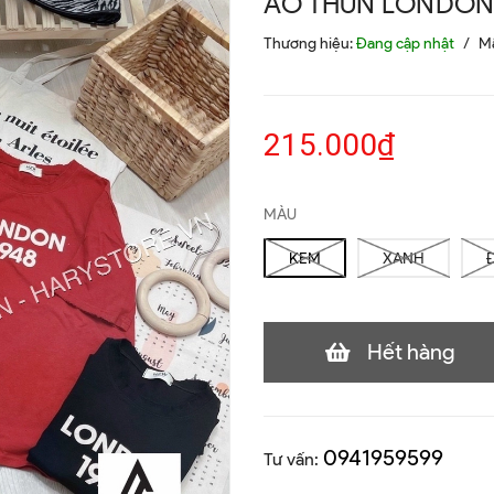
ÁO THUN LONDO
Thương hiệu:
Đang cập nhật
/
M
215.000₫
MÀU
KEM
XANH
Hết hàng
0941959599
Tư vấn: