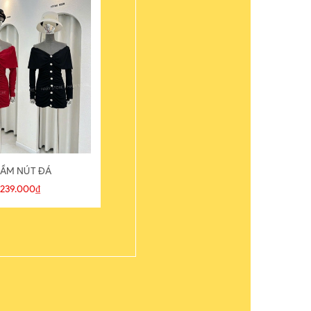
ẦM NÚT ĐÁ
ÁO THUN
239.000₫
109.000₫