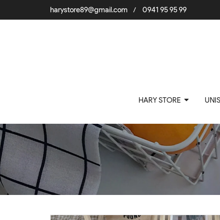
harystore89@gmail.com
0941 95 95 99
/
HARY STORE
UNI