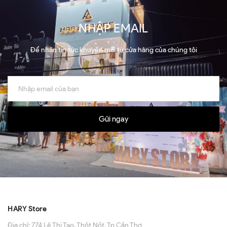
NHẬP EMAIL
Để nhận tin tức khuyến mãi từ cửa hàng của chúng tôi
Gửi ngay
HARY Store
Địa chỉ:
774 Lê Thị Tạo, Thốt Nốt, Tp Cần Thơ