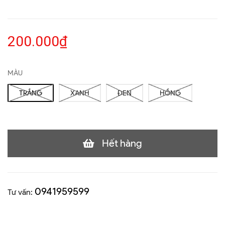
200.000₫
MÀU
TRẮNG
XANH
ĐEN
HỒNG
Hết hàng
0941959599
Tư vấn: