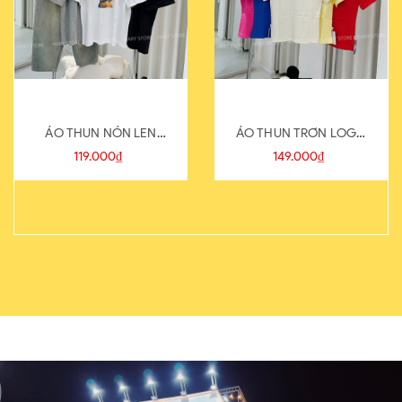
ÁO THUN NÓN LEN
ÁO THUN TRƠN LOGO
821-1
SAU
119.000₫
149.000₫