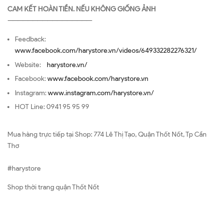
CAM KẾT HOÀN TIỀN. NẾU KHÔNG GIỐNG ẢNH
—————————————————
Feedback:
www.facebook.com/harystore.vn/videos/649332282276321/
Website:
harystore.vn/
Facebook:
www.facebook.com/harystore.vn
Instagram:
www.instagram.com/harystore.vn/
HOT Line: 0941 95 95 99
Mua hàng trực tiếp tại Shop: 774 Lê Thị Tạo, Quận Thốt Nốt, Tp Cần
Thơ
#harystore
Shop thời trang quận Thốt Nốt