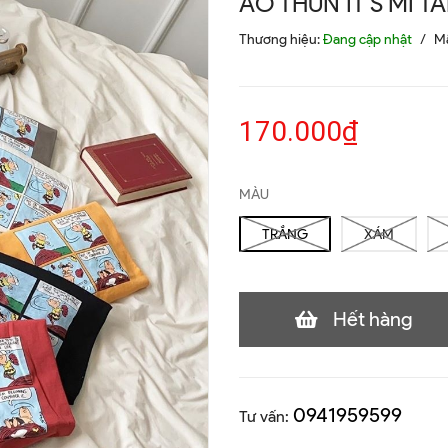
ÁO THUN IT'S MI T
Thương hiệu:
Đang cập nhật
/
M
170.000₫
MÀU
TRẮNG
XÁM
Hết hàng
0941959599
Tư vấn: