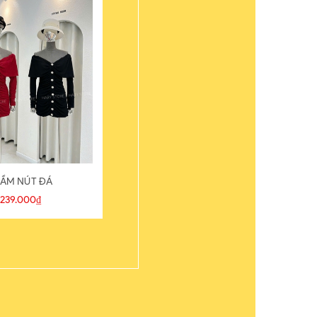
ẦM NÚT ĐÁ
ÁO THUN
239.000₫
109.000₫