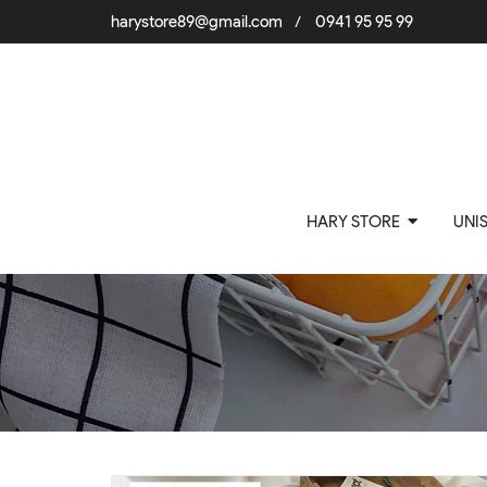
harystore89@gmail.com
0941 95 95 99
/
HARY STORE
UNI