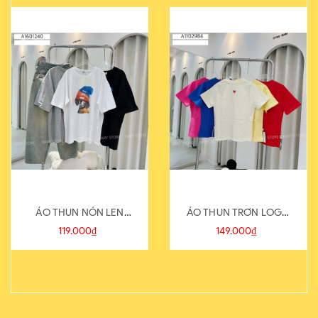
ÁO THUN NÓN LEN
ÁO THUN TRƠN LOGO
821-1
SAU
119.000₫
149.000₫