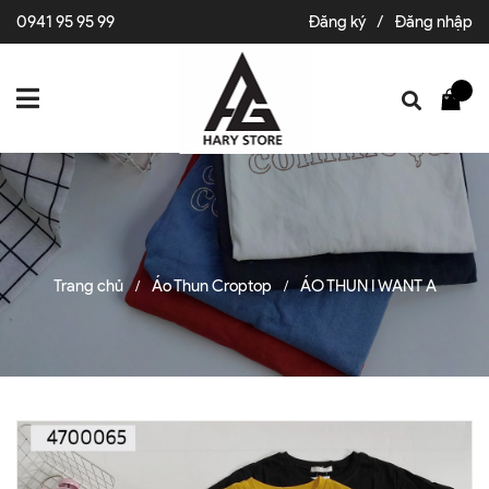
0941 95 95 99
Đăng ký
/
Đăng nhập
Trang chủ
Áo Thun Croptop
ÁO THUN I WANT A
/
/