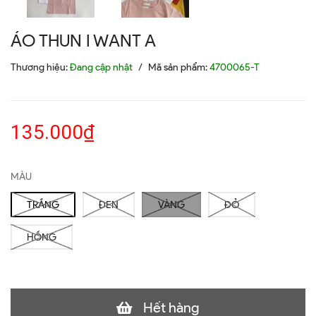
ÁO THUN I WANT A
Thương hiệu:
Đang cập nhật
/
Mã sản phẩm:
4700065-T
135.000₫
MÀU
TRẮNG
ĐEN
VÀNG
ĐỎ
HỒNG
Hết hàng