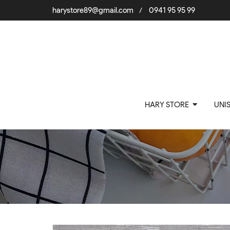
harystore89@gmail.com
0941 95 95 99
/
HARY STORE
UNI