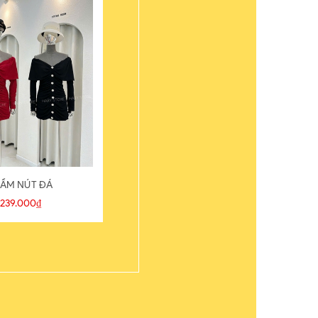
ẦM NÚT ĐÁ
ÁO THUN
239.000₫
109.000₫