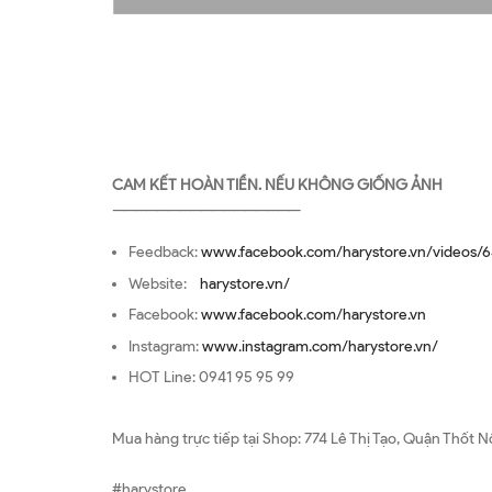
CAM KẾT HOÀN TIỀN. NẾU KHÔNG GIỐNG ẢNH
—————————————————
Feedback:
www.facebook.com/harystore.vn/videos/6
Website:
harystore.vn/
Facebook:
www.facebook.com/harystore.vn
Instagram:
www.instagram.com/harystore.vn/
HOT Line: 0941 95 95 99
Mua hàng trực tiếp tại Shop: 774 Lê Thị Tạo, Quận Thốt N
#harystore