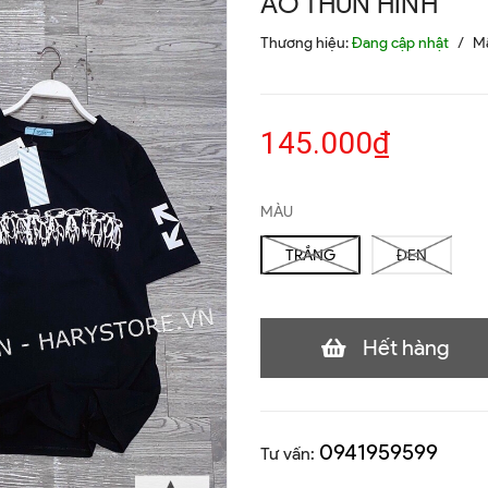
ÁO THUN HÌNH
Thương hiệu:
Đang cập nhật
/
M
145.000₫
MÀU
TRẮNG
ĐEN
Hết hàng
0941959599
Tư vấn: