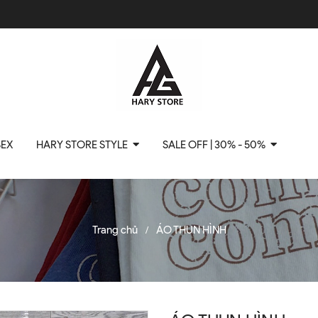
SEX
HARY STORE STYLE
SALE OFF | 30% - 50%
Trang chủ
ÁO THUN HÌNH
/