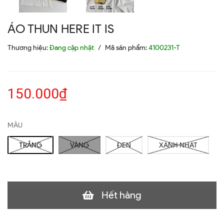
ÁO THUN HERE IT IS
Thương hiệu:
Đang cập nhật
/
Mã sản phẩm:
4100231-T
150.000₫
MÀU
TRẮNG
VÀNG
ĐEN
XANH NHẠT
Hết hàng