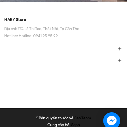
HARY Store
Địa chỉ:
774 Lê Thị Tạo, Thốt Nốt, Tp Cần Thơ
Hotline:
Hotline: 0941 95 95 99
© Bản quyền thuộc về
Sea Team
Cung cấp bởi
Sapo