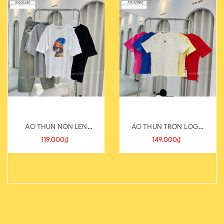
ÁO THUN NÓN LEN
ÁO THUN TRƠN LOGO
821-1
SAU
119.000₫
149.000₫