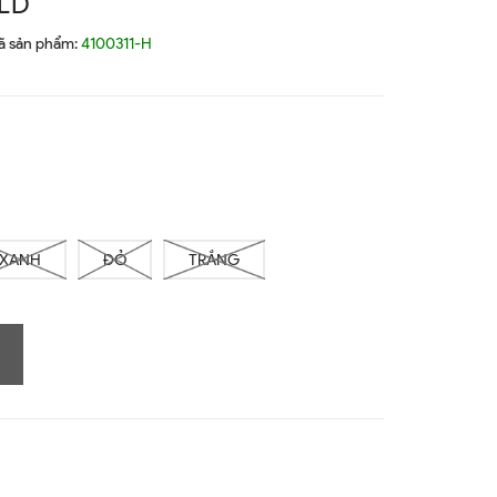
LD
ã sản phẩm:
4100311-H
XANH
ĐỎ
TRẮNG