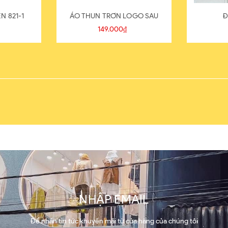
N 821-1
ÁO THUN TRƠN LOGO SAU
Đ
149.000₫
NHẬP EMAIL
Để nhận tin tức khuyến mãi từ cửa hàng của chúng tôi