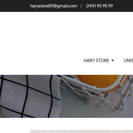
harystore89@gmail.com
0941 95 95 99
/
HARY STORE
UNI