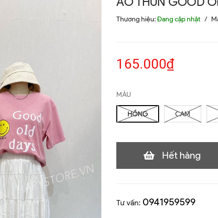
ÁO THUN GOOD O
Thương hiệu:
Đang cập nhật
/
M
165.000₫
MÀU
HỒNG
CAM
Hết hàng
0941959599
Tư vấn: