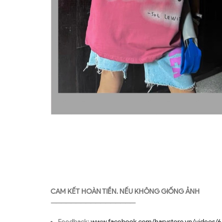
CAM KẾT HOÀN TIỀN. NẾU KHÔNG GIỐNG ẢNH
—————————————————
Feedback:
www.facebook.com/harystore.vn/videos/6