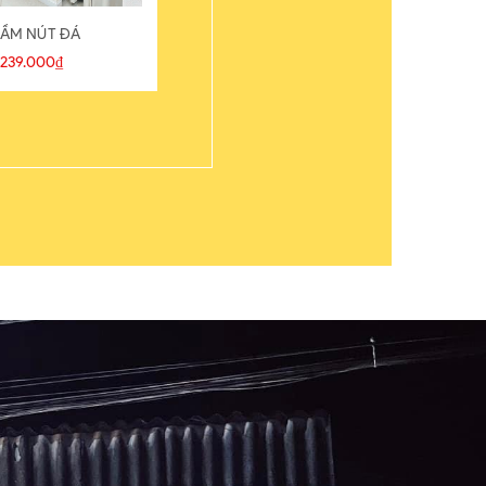
ẦM NÚT ĐÁ
ÁO THUN
239.000₫
109.000₫